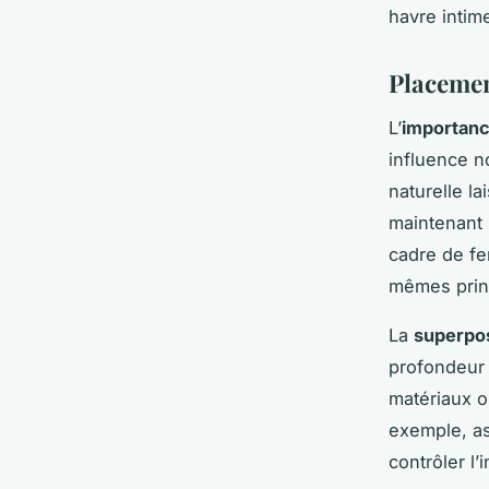
havre intime
Placemen
L’
importanc
influence n
naturelle l
maintenant 
cadre de fen
mêmes princ
La
superpos
profondeur 
matériaux o
exemple, as
contrôler l