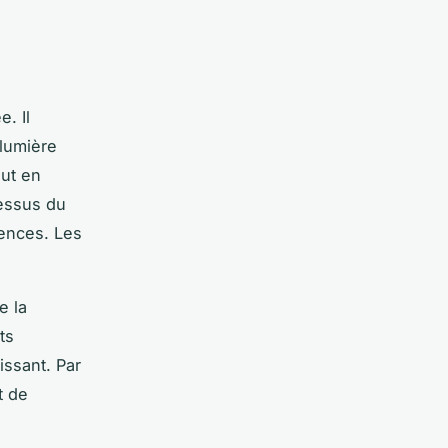
. Il
 lumière
out en
dessus du
rences. Les
e la
ts
issant. Par
t de