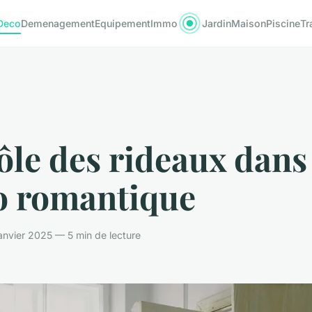
Deco
Demenagement
Equipement
Immo
Jardin
Maison
Piscine
Tr
ôle des rideaux dans
o romantique
nvier 2025 — 5 min de lecture