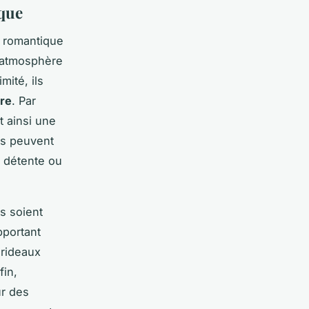
que
e romantique
 l’atmosphère
mité, ils
ure
. Par
t ainsi une
is peuvent
a détente ou
ls soient
pportant
 rideaux
fin,
ur des