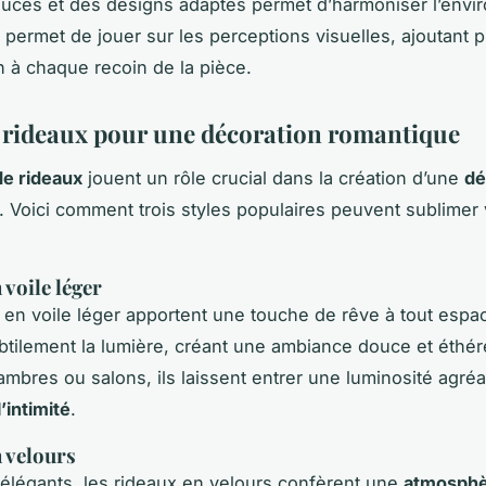
uces et des designs adaptés permet d’harmoniser l’env
a permet de jouer sur les perceptions visuelles, ajoutant 
n à chaque recoin de la pièce.
e rideaux pour une décoration romantique
de rideaux
jouent un rôle crucial dans la création d’une
dé
. Voici comment trois styles populaires peuvent sublimer 
 voile léger
 en voile léger apportent une touche de rêve à tout espac
btilement la lumière, créant une ambiance douce et éthéré
ambres ou salons, ils laissent entrer une luminosité agréa
l’intimité
.
 velours
élégants, les rideaux en velours confèrent une
atmosph