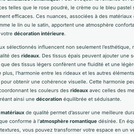
ces telles que le rose poudré, le crème ou le bleu pastel 
ement efficaces. Ces nuances, associées à des matériaux
mme le lin ou le satin, apportent une atmosphère conforta
 votre
décoration intérieure
.
ux sélectionnés influencent non seulement l’esthétique, 
nalité des
rideaux
. Des tissus épais peuvent ajouter une 
s que des tissus légers confèrent une fluidité et une légèr
e plus, l’harmonie entre les rideaux et les autres éléments
e pour obtenir une cohérence visuelle. Cette harmonie peu
 coordonnant les couleurs des
rideaux
avec celles des m
réant ainsi une
décoration
équilibrée et séduisante.
s
matériaux
de qualité permet d’assurer une meilleure durab
que conforme à l’
atmosphère romantique
désirée. En équ
 textures, vous pouvez transformer votre espace en un vé