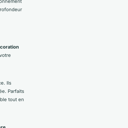
ironnement
profondeur
coration
votre
e. Ils
e. Parfaits
ble tout en
ère