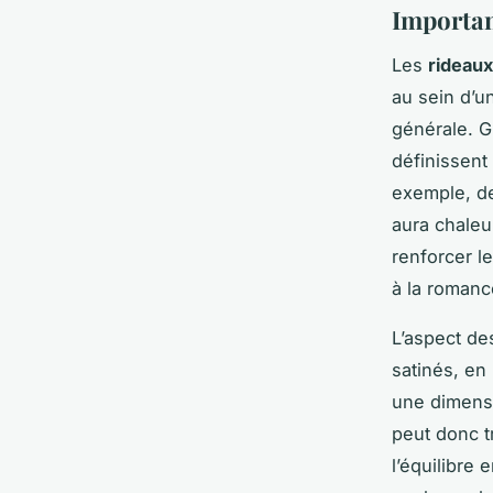
Importan
Les
rideaux
au sein d’un
générale. Gr
définissent
exemple, de
aura chaleu
renforcer l
à la romanc
L’aspect d
satinés, en 
une dimensi
peut donc t
l’équilibre 