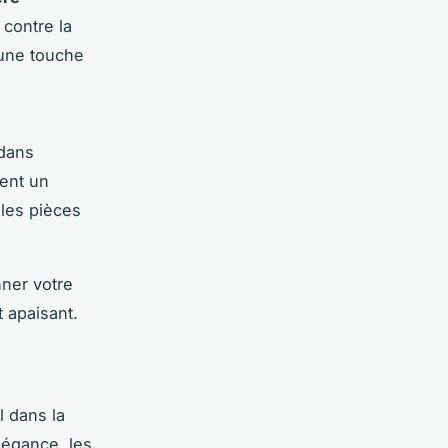
 contre la
 une touche
 dans
tent un
 les pièces
nner votre
 apaisant.
 dans la
légance, les