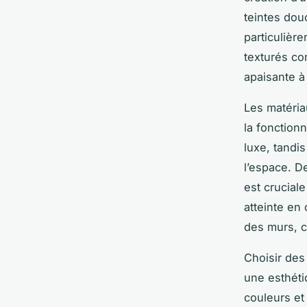
teintes dou
particulièr
texturés co
apaisante à
Les matéria
la fonction
luxe, tandi
l’espace. D
est crucial
atteinte en
des murs, c
Choisir de
une esthéti
couleurs et