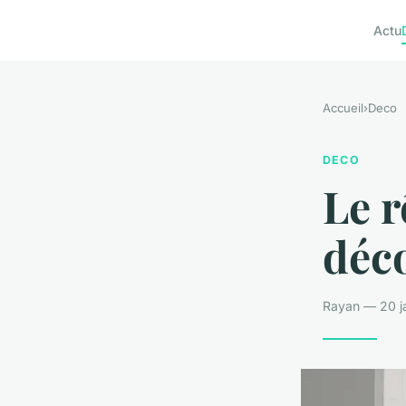
Actu
Accueil
›
Deco
DECO
Le r
déc
Rayan — 20 ja