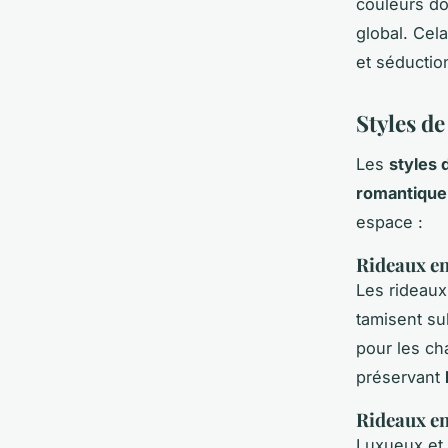
couleurs do
global. Cel
et séductio
Styles d
Les
styles 
romantique
espace :
Rideaux en
Les rideaux
tamisent su
pour les ch
préservant
Rideaux en
Luxueux et 