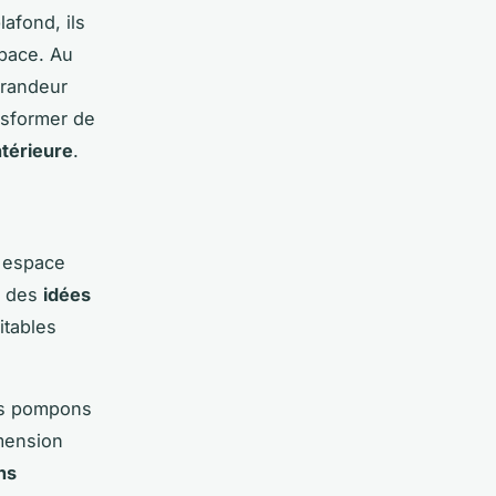
afond, ils
space. Au
grandeur
nsformer de
ntérieure
.
e espace
t des
idées
itables
es pompons
imension
ns