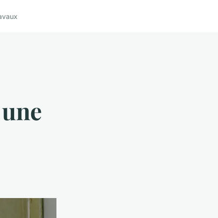
avaux
 une