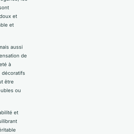
sont
 doux et
ble et
mais aussi
sensation de
eté à
 décoratifs
t être
eubles ou
ilité et
ilibrant
ritable